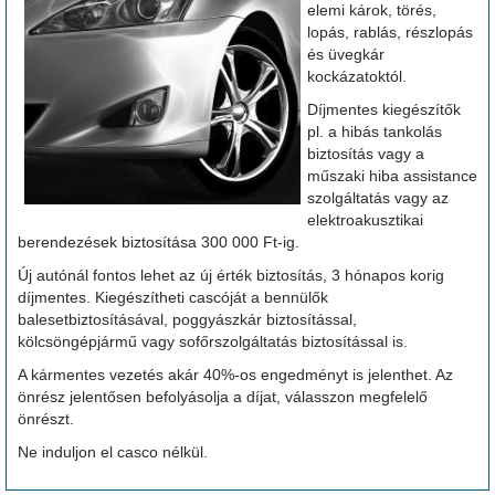
elemi károk, törés,
lopás, rablás, részlopás
és üvegkár
kockázatoktól.
Díjmentes kiegészítők
pl. a hibás tankolás
biztosítás vagy a
műszaki hiba assistance
szolgáltatás vagy az
elektroakusztikai
berendezések biztosítása 300 000 Ft-ig.
Új autónál fontos lehet az új érték biztosítás, 3 hónapos korig
díjmentes. Kiegészítheti cascóját a bennülők
balesetbiztosításával, poggyászkár biztosítással,
kölcsöngépjármű vagy sofőrszolgáltatás biztosítással is.
A kármentes vezetés akár 40%-os engedményt is jelenthet. Az
önrész jelentősen befolyásolja a díjat, válasszon megfelelő
önrészt.
Ne induljon el casco nélkül.