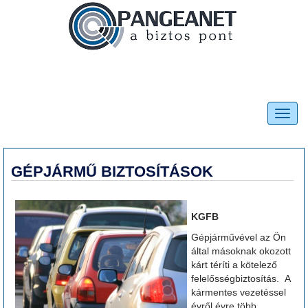
Toggl
navig
GÉPJÁRMŰ BIZTOSÍTÁSOK
KGFB
Gépjárművével az Ön
által másoknak okozott
kárt téríti a kötelező
felelősségbiztosítás. A
kármentes vezetéssel
évről évre több